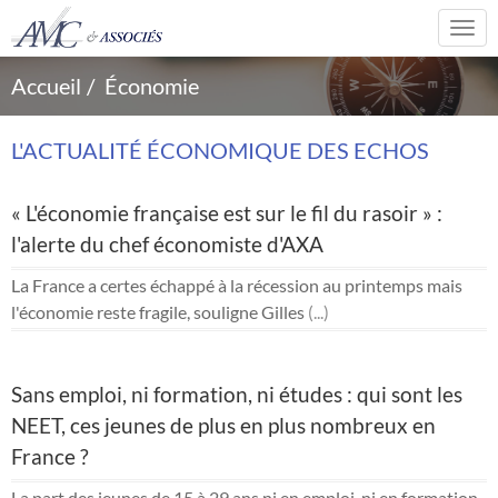
Togg
navi
Accueil
Économie
L'ACTUALITÉ ÉCONOMIQUE DES ECHOS
« L'économie française est sur le fil du rasoir » :
l'alerte du chef économiste d'AXA
La France a certes échappé à la récession au printemps mais
l'économie reste fragile, souligne Gilles
(...)
Sans emploi, ni formation, ni études : qui sont les
NEET, ces jeunes de plus en plus nombreux en
France ?
La part des jeunes de 15 à 29 ans ni en emploi, ni en formation,