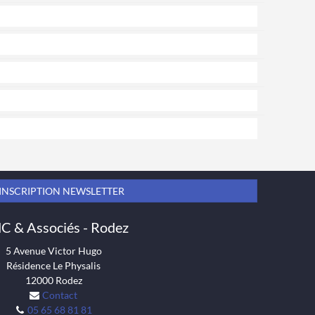
INSCRIPTION NEWSLETTER
 & Associés - Rodez
5 Avenue Victor Hugo
Résidence Le Physalis
12000
Rodez
Contact
05 65 68 81 81