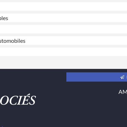
bles
automobiles
AMC