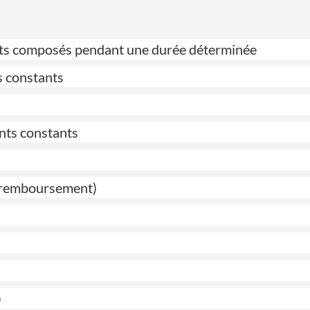
érêts composés pendant une durée déterminée
s constants
nts constants
de remboursement)
)