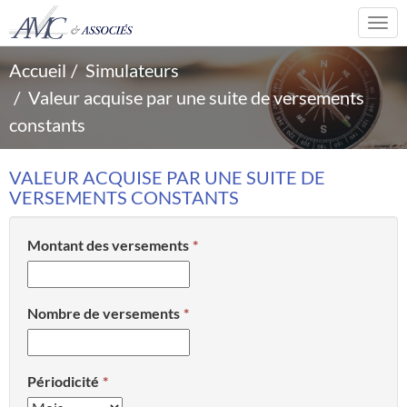
Togg
navi
Accueil
Simulateurs
Valeur acquise par une suite de versements
constants
VALEUR ACQUISE PAR UNE SUITE DE
VERSEMENTS CONSTANTS
Montant des versements
Nombre de versements
Périodicité