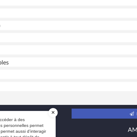
)
bles
accéder à des
ées personnelles permet
AMC
 permet aussi d’interagir