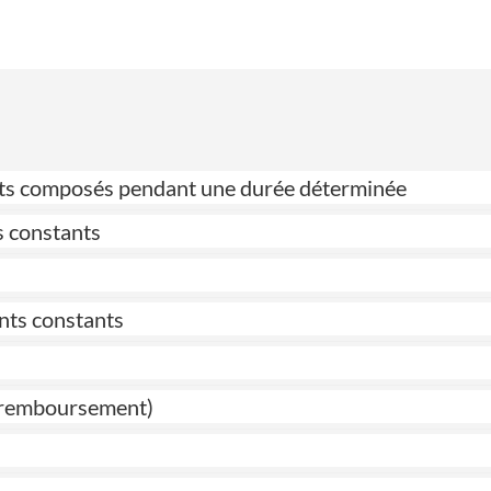
érêts composés pendant une durée déterminée
s constants
nts constants
de remboursement)