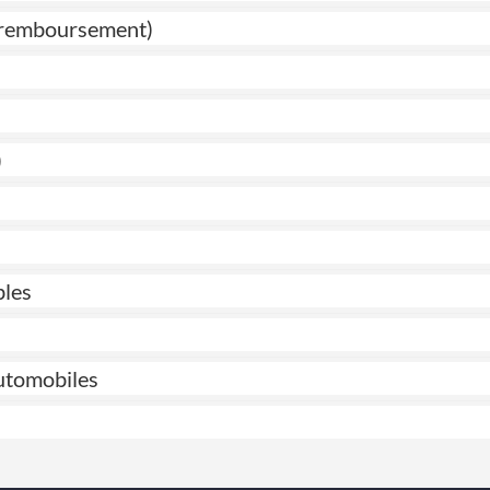
de remboursement)
)
bles
automobiles