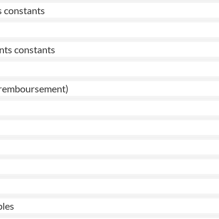
s constants
nts constants
de remboursement)
bles