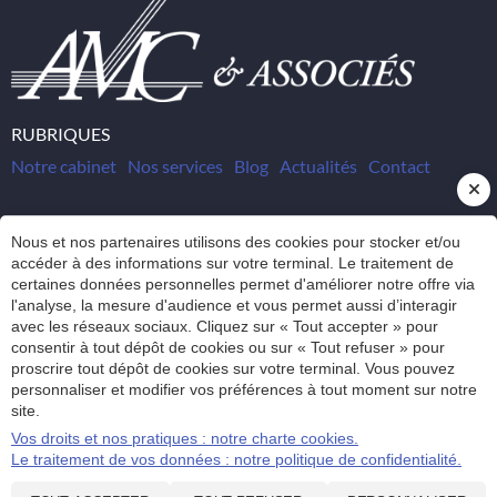
RUBRIQUES
Notre cabinet
Nos services
Blog
Actualités
Contact
INSCRIPTION NEWSLETTER
Nous et nos partenaires utilisons des cookies pour stocker et/ou
accéder à des informations sur votre terminal. Le traitement de
certaines données personnelles permet d'améliorer notre offre via
AMC & Associés - Rodez
l'analyse, la mesure d'audience et vous permet aussi d’interagir
5 Avenue Victor Hugo
avec les réseaux sociaux. Cliquez sur « Tout accepter » pour
Résidence Le Physalis
consentir à tout dépôt de cookies ou sur « Tout refuser » pour
12000
Rodez
proscrire tout dépôt de cookies sur votre terminal. Vous pouvez
Contact
personnaliser et modifier vos préférences à tout moment sur notre
05 65 68 81 81
site.
Vos droits et nos pratiques : notre charte cookies.
Le traitement de vos données : notre politique de confidentialité.
Plan du site
Administration
© 2020 - 2026
SITE RÉALISÉ PAR LES ECHOS PUBLISHING