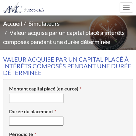
Togg
navi
Accueil
Simulateurs
Valeur acquise par un capital placé à intérêts
composés pendant une durée déterminée
VALEUR ACQUISE PAR UN CAPITAL PLACÉ À
INTÉRÊTS COMPOSÉS PENDANT UNE DURÉE
DÉTERMINÉE
Montant capital placé (en euros)
Durée du placement
Périodicité